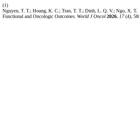
(1)
Nguyen, T. T.; Hoang, K. C.; Tran, T. T.; Dinh, L. Q. V.; Ngo, X. T
Functional and Oncologic Outcomes.
World J Oncol
2026
,
17
(4), 5