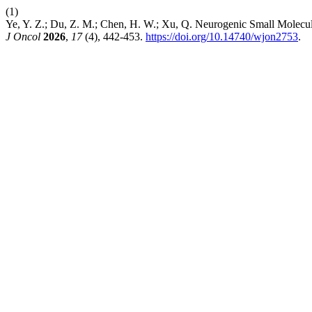
(1)
Ye, Y. Z.; Du, Z. M.; Chen, H. W.; Xu, Q. Neurogenic Small Molec
J Oncol
2026
,
17
(4), 442-453.
https://doi.org/10.14740/wjon2753
.